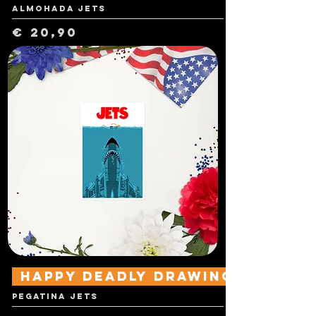
Almohada Jets
Preço
€ 20,90
Happy Deadly Drawings
Pegatina Jets