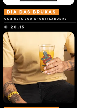
dia das Bruxas
Camiseta Eco Ghostflanders
Preço
€ 20,15