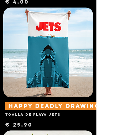
Preço
€ 4,00
Happy Deadly Drawings
Toalla de playa Jets
Preço
€ 25,90