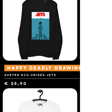
Happy Deadly Drawings
Sueter Eco Unisex Jets
Preço
€ 25,90