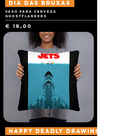
dia das Bruxas
Vaso para cerveza
Ghostflanders
Preço
€ 18,00
Happy Deadly Drawings