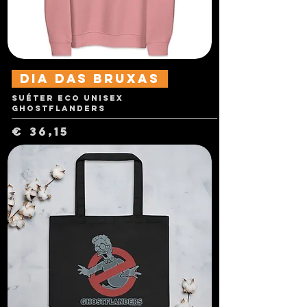
dia das Bruxas
Suéter Eco Unisex
Ghostflanders
Preço
€ 36,15