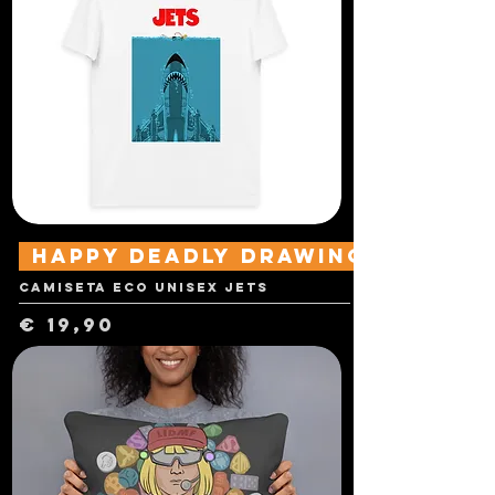
Happy Deadly Drawings
Camiseta Eco Unisex Jets
Preço
€ 19,90