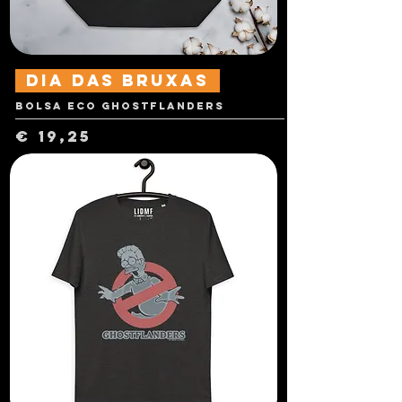
dia das Bruxas
Bolsa Eco Ghostflanders
Preço
€ 19,25