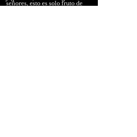
señores, esto es solo fruto de
una IA.
En la granja de Pepito, IA IA
OH.
LIDMF AI SPAIN
LIDMF AI SPAIN
LIDMF por Andrew C. Keeper