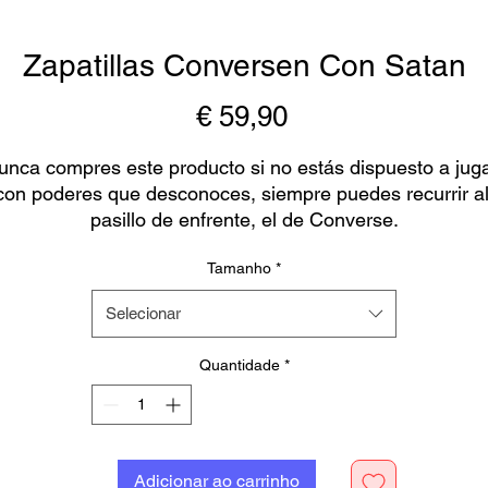
Zapatillas Conversen Con Satan
Preço
€ 59,90
unca compres este producto si no estás dispuesto a juga
con poderes que desconoces, siempre puedes recurrir al
pasillo de enfrente, el de Converse.
Tamanho
*
Selecionar
ste producto está hecho especialmente para tí, tan pront
como se realiza un pedido, por lo que tardamos un poco 
Quantidade
*
más en entregárselo. Hacer productos customizados en 
ugar de a granel ayuda a reducir la sobreproducción, ¡así
que gracias por tomar decisiones de compra bien 
pensadas!
Adicionar ao carrinho