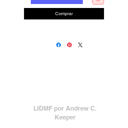
Comprar
LIDMF por Andrew C.
Keeper