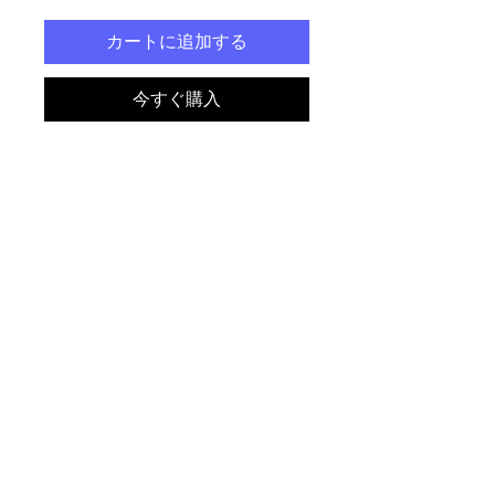
カートに追加する
今すぐ購入
Uno no sabe lo que puede
ocultar el fondo del océano,
muchos temen al megalodón,
al kraken... al tiburón blanco...
pero nadie está preparado
para un caza de la fuerza
aérea cuando está
bañándose en las playas de
Benidorm.
アンドリュー・C・キーパーによ
るLIDMF
Este producto está hecho
especialmente para tí, tan
pronto como se realiza un