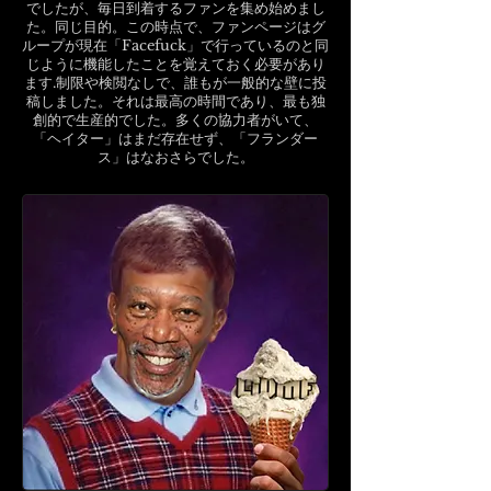
でしたが、毎日到着するファンを集め始めまし
た。同じ目的。この時点で、ファンページはグ
ループが現在「Facefuck」で行っているのと同
じように機能したことを覚えておく必要があり
ます.制限や検閲なしで、誰もが一般的な壁に投
稿しました。それは最高の時間であり、最も独
創的で生産的でした。多くの協力者がいて、
「ヘイター」はまだ存在せず、「フランダー
ス」はなおさらでした。