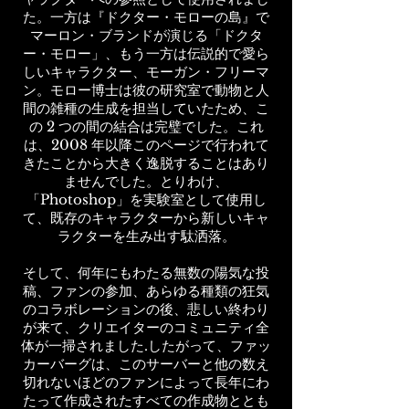
た。一方は『ドクター・モローの島』で
マーロン・ブランドが演じる「ドクタ
ー・モロー」、もう一方は伝説的で愛ら
しいキャラクター、モーガン・フリーマ
ン。モロー博士は彼の研究室で動物と人
間の雑種の生成を担当していたため、こ
の 2 つの間の結合は完璧でした。これ
は、2008 年以降このページで行われて
きたことから大きく逸脱することはあり
ませんでした。とりわけ、
「Photoshop」を実験室として使用し
て、既存のキャラクターから新しいキャ
ラクターを生み出す駄洒落。
そして、何年にもわたる無数の陽気な投
稿、ファンの参加、あらゆる種類の狂気
のコラボレーションの後、悲しい終わり
が来て、クリエイターのコミュニティ全
体が一掃されました.したがって、ファッ
カーバーグは、このサーバーと他の数え
切れないほどのファンによって長年にわ
たって作成されたすべての作成物ととも