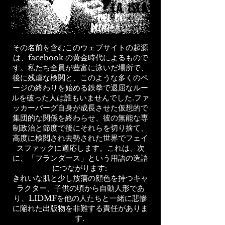
その名前を含むこのウェブサイトの起源
は、facebook の黄金時代によるもので
す。私たち全員が豊富に泳いだ場所で、
後に残虐な検閲と、このような多くのペ
ージの終わりを始める鉄拳で退屈なルー
ルを破った人は誰もいませんでした.ファ
ッカーバーグ自身が成長させた仮想的で
集団的な関係を終わらせ、彼の無能な専
制政治と節度で後にそれらを切り捨て、
高度に検閲され去勢された世界でフェイ
スファックに適応します。これは、次
に、「フランダース」という用語の造語
につながります:
きれいな肌と少し放蕩の顔色を持つキャ
ラクター、子供の頃から自動人形であ
り、LIDMFを他の人たちと一緒に悲惨
に陥れた出版物を非難する責任がありま
す.