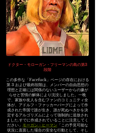
ドクター・モローガン・フリーマンの島の第3
段階
この多作な「Facefuck」ページの存在における
第 3 および最終段階は、メンバーの自由思想の
理想と正確には関係のないユーザーからの嫌が
らせと苦情の解体により沈没しました。一晩
で、家族や友人を含むファンのコミュニティ全
体が、アドルフ・ファッカーバーグによって作
成された帝国で誰が生き、誰が死ぬべきかを決
定するアルゴリズムによって強制的に追放され
ました.すでに作成されていることに注意してく
ださい」
モーガン・ヒーマン
「この予見可能な
状況に直面した場合の安全な行動として、そし