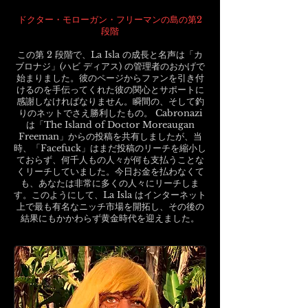
ドクター・モローガン・フリーマンの島の第2
段階
この第 2 段階で、La Isla の成長と名声は「カ
ブロナジ」(ハビ ディアス) の管理者のおかげで
始まりました。彼のページからファンを引き付
けるのを手伝ってくれた彼の関心とサポートに
感謝しなければなりません。瞬間の、そして釣
りのネットでさえ勝利したもの。 Cabronazi
は「The Island of Doctor Moreaugan
Freeman」からの投稿を共有しましたが、当
時、「Facefuck」はまだ投稿のリーチを縮小し
ておらず、何千人もの人々が何も支払うことな
くリーチしていました。今日お金を払わなくて
も、あなたは非常に多くの人々にリーチしま
す。このようにして、La Isla はインターネット
上で最も有名なニッチ市場を開拓し、その後の
結果にもかかわらず黄金時代を迎えました。