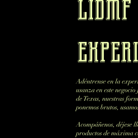
lidmf
exper
Adéntrense en la exper
usanza en este negocio
de Texas, nuestras for
ponemos brutos, usamos
Acompáñenos, déjese ll
productos de máxima ca