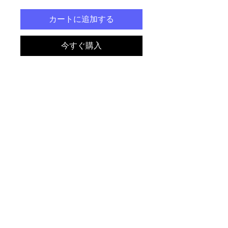
カートに追加する
今すぐ購入
Suicisus no es ninguna 
broma, piensa bien en tu 
decisión antes de dar el paso 
y comprar esta camiseta. 
Levitarás con ella, caminarás 
sobre el agua, pero no serás 
inmune a las balas.
アンドリュー・C・キーパーによ
Este producto está hecho 
るLIDMF
especialmente para tí, tan 
pronto como se realiza un 
pedido, por lo que tardamos 