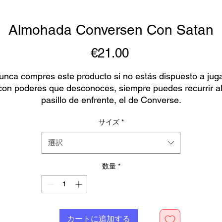
Almohada Conversen Con Satan
€21.00
価
格
unca compres este producto si no estás dispuesto a juga
con poderes que desconoces, siempre puedes recurrir al
pasillo de enfrente, el de Converse.
サイズ
*
選択
ste producto está hecho especialmente para tí, tan pront
como se realiza un pedido, por lo que tardamos un poco 
数量
*
más en entregárselo. Hacer productos customizados en 
ugar de a granel ayuda a reducir la sobreproducción, ¡así
que gracias por tomar decisiones de compra bien 
pensadas!
カートに追加する