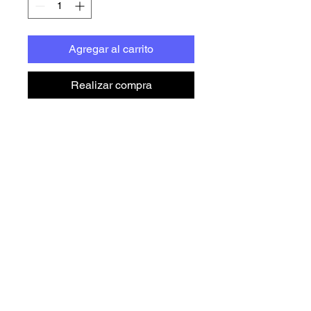
Agregar al carrito
Realizar compra
Super Covid Bros es el 
producto oficial en la lucha 
contra Covid-19. Luigi no 
pudo combatirlo y ahora 
Mario debe vengar su 
muerte.
LIDMF by Andrew C. Keeper
Este producto está hecho 
especialmente para tí, tan 
pronto como se realiza un 