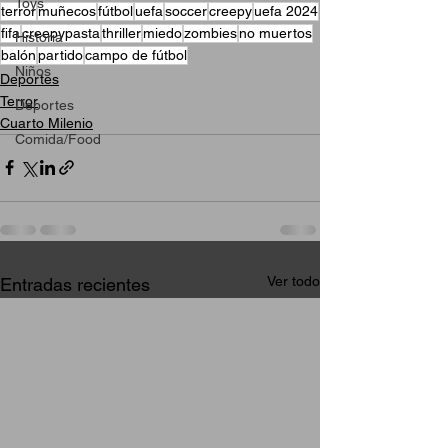
Toys
terror
muñecos
fútbol
uefa
soccer
creepy
uefa 2024
fifa
creepypasta
thriller
miedo
zombies
no muertos
Historia
balón
partido
campo de fútbol
Niños
Deportes
Terror
Deportes
Cuarto Milenio
Comida/Food
Ver todo
Entradas recientes