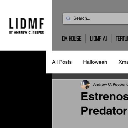
DA HOUSE
LIDMF AI
TERTU
All Posts
Halloween
Xm
Terror
Mario Bros
C
Andrew C. Keeper
Estrenos
Predator
Barbie
Arte
Toys