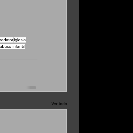
predator
iglesia
abuso infantil
Ver todo