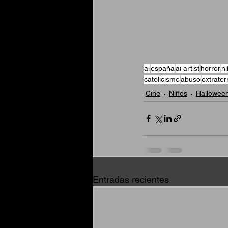
ai
españa
ai artist
horror
n
catolicismo
abuso
extrater
Cine
Niños
Hallowee
Entradas recientes