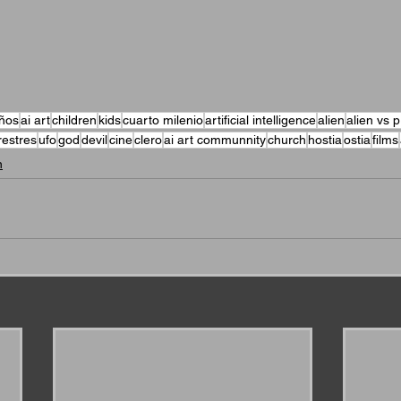
iños
ai art
children
kids
cuarto milenio
artificial intelligence
alien
alien vs 
restres
ufo
god
devil
cine
clero
ai art communnity
church
hostia
ostia
films
n