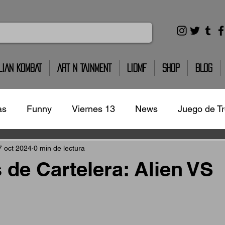
LIAN KOMBAT
ART N TAINMENT
LIDMF
SHOP
BLOG
as
Funny
Viernes 13
News
Juego de T
ine
Concursos
Semana Santa
Música
7 oct 2024
0 min de lectura
 de Cartelera: Alien VS
Historia
Niños
Deportes
Comida/Food