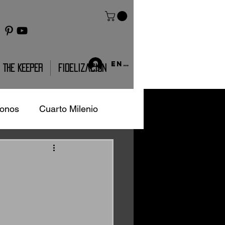
Entrar
THE KEEPER
Fidelización
ronos
Cuarto Milenio
Pride
Clothing