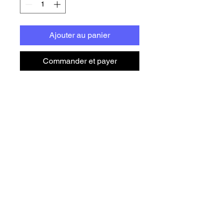
Ajouter au panier
Commander et payer
Solo LIDMF se dio cuenta del 
villano que habitaba en La 
Dorada, en Nerja, en 
Chanquete. Influenciando a 
los chavales con malas artes, 
nada como un viejo lobo de 
mar como los de antes.
LIDMF par Andrew C. Keeper
Este producto está hecho 
especialmente para tí, tan 