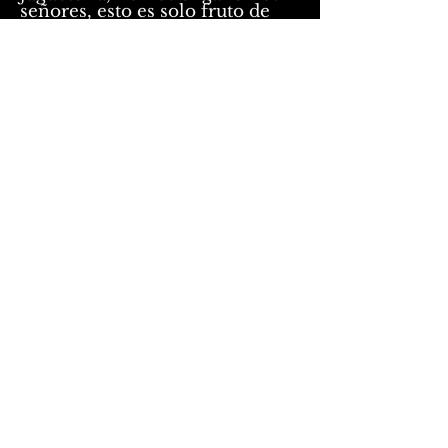
señores, esto es solo fruto de
una IA.
En la granja de Pepito, IA IA
OH.
LIDMF AI SPAIN
LIDMF AI SPAIN
LIDMF par Andrew C. Keeper