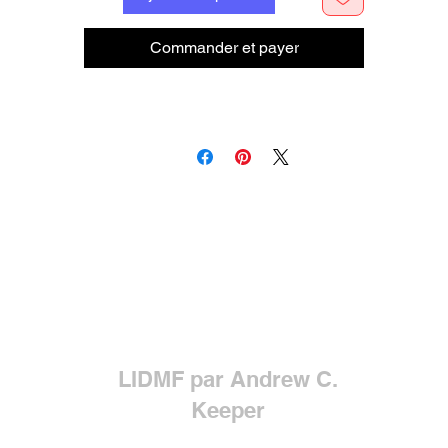
Commander et payer
LIDMF par Andrew C.
Keeper