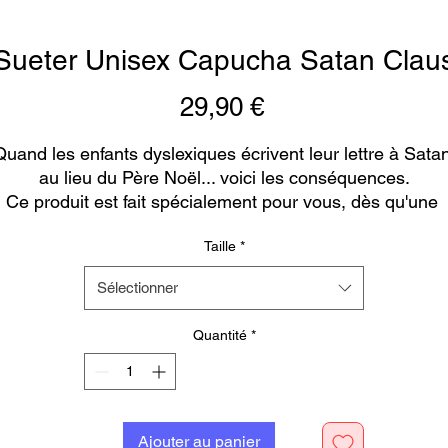
Sueter Unisex Capucha Satan Clau
Prix
29,90 €
Quand les enfants dyslexiques écrivent leur lettre à Satan
au lieu du Père Noël... voici les conséquences.
Ce produit est fait spécialement pour vous, dès qu'une 
ommande est passée, nous prenons donc un peu plus de
Taille
*
temps pour vous le livrer. Fabriquer des produits 
ersonnalisés au lieu de produits en vrac aide à réduire la
Sélectionner
rproduction, alors merci de prendre des décisions d'acha
réfléchies !
Quantité
*
Ajouter au panier