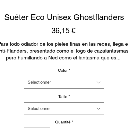
Suéter Eco Unisex Ghostflanders
Prix
36,15 €
ara todo odiador de los pieles finas en las redes, llega el
nti-Flanders, presentado como el logo de cazafantasmas,
pero humillando a Ned como el fantasma que es... 
representando a tantos perfiles de usuarios que invaden 
Color
*
nuestra red.
Sélectionner
ste producto está hecho especialmente para tí, tan pront
como se realiza un pedido, por lo que tardamos un poco 
Taille
*
más en entregárselo. Hacer productos customizados en 
ugar de a granel ayuda a reducir la sobreproducción, ¡así
Sélectionner
que gracias por tomar decisiones de compra bien 
pensadas!
Quantité
*