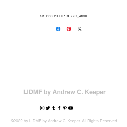
SKU: 63C1EDF1BD77C_4830
LIDMF by Andrew C. Keeper
©2022 by LIDMF by Andrew C. Keeper. All Rights Reserved.