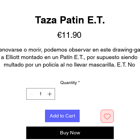
Taza Patin E.T.
Price
€11.90
enovarse o morir, podemos observar en este drawing-ga
a Elliott montado en un Patín E.T., por supuesto siendo 
multado por un policía al no llevar mascarilla. E.T. No 
Incluido.
Quantity
*
ste producto está hecho especialmente para tí, tan pront
como se realiza un pedido, por lo que tardamos un poco 
más en entregárselo. Hacer productos customizados en 
ugar de a granel ayuda a reducir la sobreproducción, ¡así
Add to Cart
que gracias por tomar decisiones de compra bien 
pensadas!
Buy Now