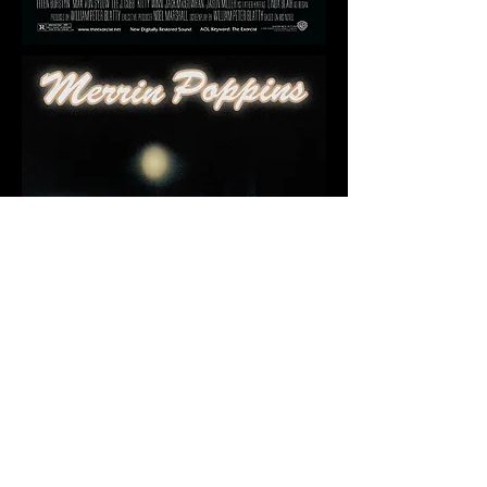
maita vende ak-
47