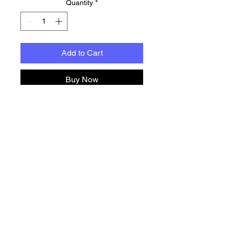
Quantity
*
Add to Cart
Buy Now
Imprescindible manual para 
todo aquel que acabe de 
cruzar al otro lado y no sepa 
para donde tirar, no te ha falta 
medium, a excepción de que 
gastes esa talla. Visto en la 
película Beetlejuice.
LIDMF by Andrew C. Keeper