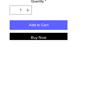
Quantity
*
Add to Cart
Buy Now
Imprescindible manual para 
todo aquel que acabe de 
cruzar al otro lado y no sepa 
para donde tirar, no te ha falta 
medium, a excepción de que 
gastes esa talla. Visto en la 
película Beetlejuice.
LIDMF by Andrew C. Keeper