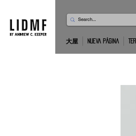
大屋
Nueva página
TER