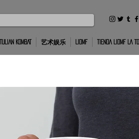
TULIAN KOMBAT
艺术娱乐
LIDMF
TIENDA LIDMF LA T