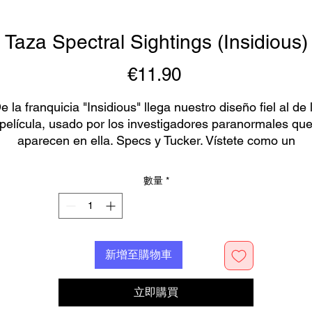
Taza Spectral Sightings (Insidious)
€11.90
價
格
e la franquicia "Insidious" llega nuestro diseño fiel al de 
película, usado por los investigadores paranormales qu
aparecen en ella. Specs y Tucker. Vístete como un
verdadero cazafantasmas.
數量
*
ste producto está hecho especialmente para tí, tan pron
como se realiza un pedido, por lo que tardamos un poco
más en entregárselo. Hacer productos customizados en
新增至購物車
lugar de a granel ayuda a reducir la sobreproducción, ¡as
que gracias por tomar decisiones de compra bien
pensadas!
立即購買