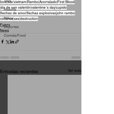
Toys
love
war
vietnam
Rambo
Acorralado
First Blood
dia de san valentín
valentine´s day
cupido
Historia
flechas de amor
flechas explosivas
john rambo
Niños
violence
sex
destruction
Funny
Deportes
News
Comida/Food
Ver todo
Entradas recientes